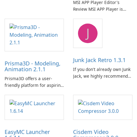
MSI APP Player Editor's
cách dễ dàng bằng Calibre.
Review MSI APP Player is
MSI’s Windows Android
emulator built atop the
J
BlueStacks engine and tuned
for MSI hardware.
Junk Jack Retro 1.3.1
Prisma3D - Modeling,
Animation 2.1.1
If you don't already own Junk
Jack, we highly recommend
Prisma3D offers a user-
purchasing it before
friendly platform for aspiring
considering Junk Jack Retro.
3D creators to bring their
This game is where it all
imagination to life. With a
began! Junk Jack Retro,
wide range of tools and
formerly known as Junk Jack,
features, this app allows
now offers widescreen
users to easily design 3D
support.
models and generate
EasyMC Launcher
Cisdem Video
captivating animated scenes.