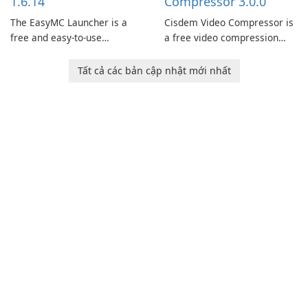
1.6.14
Compressor 3.0.0
The EasyMC Launcher is a
Cisdem Video Compressor is
free and easy-to-use
a free video compression
Minecraft launcher
software for Mac. It allows
developed by EasyMC. It
users to compress media
Tất cả các bản cập nhật mới nhất
allows Minecraft players to
files by setting the
quickly and easily access
percentage, target file size,
their favorite servers and
and file parameters to
mods with just a few clicks.
ensure satisfactory results.