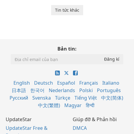
Tin tức khác
Bản tin:
English
Deutsch
Español
Français
Italiano
日本語
한국어
Nederlands
Polski
Português
Русский
Svenska
Türkçe
Tiếng Việt
中文(简体)
中文(繁體)
Magyar
हिन्दी
UpdateStar
Giúp đỡ & Phản hồi
UpdateStar Free &
DMCA