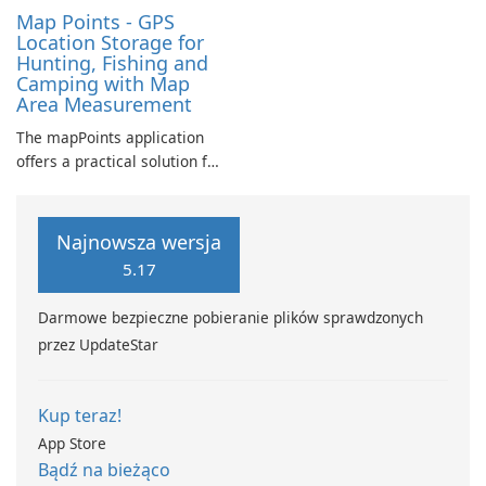
Map Points - GPS
Location Storage for
Hunting, Fishing and
Camping with Map
Area Measurement
The mapPoints application
offers a practical solution for
individuals looking to
manage their custom
locations effectively.
Najnowsza wersja
5.17
Darmowe bezpieczne pobieranie plików sprawdzonych
przez UpdateStar
Kup teraz!
App Store
Bądź na bieżąco