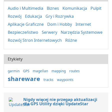
Audio i Multimedia
Biznes
Komunikacja
Pulpit
Rozwój
Edukacja
Gry i Rozrywka
Aplikacje Graficzne
Dom i Hobby
Internet
Bezpieczeństwo
Serwery
Narzędzia Systemowe
Rozwój Stron Internetowych
Różne
Etykiety
garmin
GPS
magellan
mapping
routes
shareware
tracks
waypoints
Nigdy więcej nie przegap aktualizacji
dla GPS Utility dzięki UpdateStar