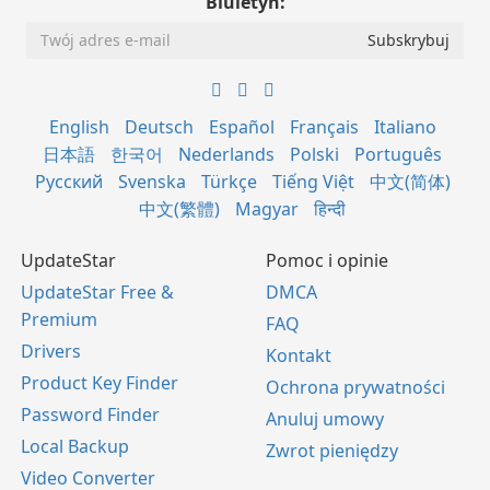
Biuletyn:
English
Deutsch
Español
Français
Italiano
日本語
한국어
Nederlands
Polski
Português
Русский
Svenska
Türkçe
Tiếng Việt
中文(简体)
中文(繁體)
Magyar
हिन्दी
UpdateStar
Pomoc i opinie
UpdateStar Free &
DMCA
Premium
FAQ
Drivers
Kontakt
Product Key Finder
Ochrona prywatności
Password Finder
Anuluj umowy
Local Backup
Zwrot pieniędzy
Video Converter