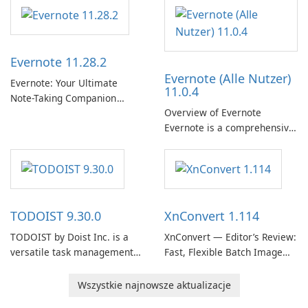
Support Release) is the long-
term support channel of the
Thunderbird desktop email
client designed for
Evernote 11.28.2
organizations and users who
Evernote (Alle Nutzer)
need predictable …
Evernote: Your Ultimate
11.0.4
Note-Taking Companion
Overview of Evernote
Evernote, developed by
Evernote is a comprehensive
EverNote Corp., is a versatile
note-taking and organization
note-taking application that
software designed to help
helps users capture ideas,
users capture, organize, and
organize to-do lists, and keep
access information across
track of important
multiple devices.
information.
TODOIST 9.30.0
XnConvert 1.114
TODOIST by Doist Inc. is a
XnConvert — Editor’s Review:
versatile task management
Fast, Flexible Batch Image
tool designed to help
Converter for Windows,
individuals and teams
macOS and Linux XnConvert
Wszystkie najnowsze aktualizacje
organize their work and
is a polished, cross-platform