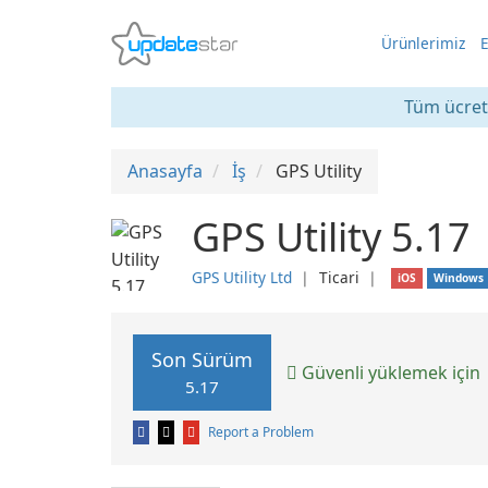
Ürünlerimiz
E
Tüm ücrets
Anasayfa
İş
GPS Utility
GPS Utility 5.17
GPS Utility Ltd
❘
Ticari
❘
iOS
Windows
Son Sürüm
Güvenli yüklemek için
5.17
Report a Problem