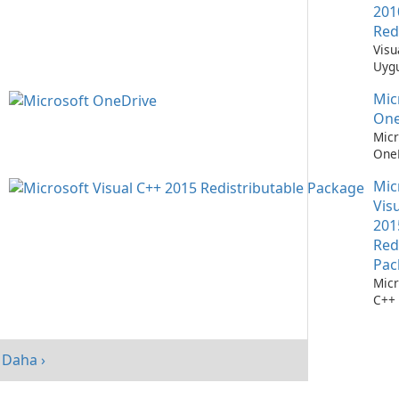
201
Red
Visu
Uygu
Çalı
Mic
Teme
One
Micr
OneD
Dos
Mic
Yöne
Kola
Vis
201
Red
Pac
Micr
C++ 
Dağı
Pake
perf
Daha ›
artır