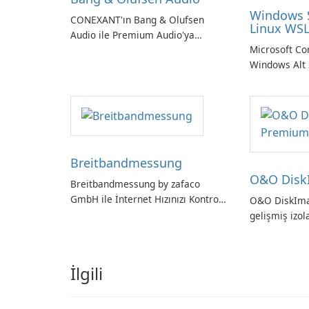
Windows 
CONEXANT'ın Bang & Olufsen
Linux WSL
Audio ile Premium Audio'ya
Microsoft Co
Kendinizi Daldırın
Windows Alt 
Önizleme - L
ortamlarının
entegrasyonu
araç.
Breitbandmessung
O&O Disk
Breitbandmessung by zafaco
GmbH ile İnternet Hızınızı Kontrol
O&O DiskIm
Edin!
gelişmiş izol
Alman yapım
yedekleme
İlgili