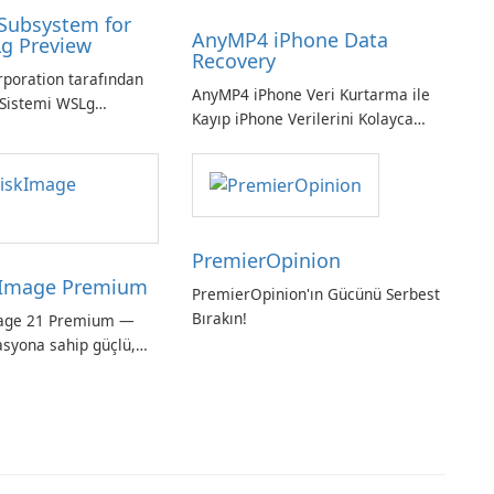
Subsystem for
AnyMP4 iPhone Data
g Preview
Recovery
rporation tarafından
AnyMP4 iPhone Veri Kurtarma ile
Sistemi WSLg
Kayıp iPhone Verilerini Kolayca
inux ve Windows
Kurtarın
 sorunsuz
 için vazgeçilmez bir
PremierOpinion
Image Premium
PremierOpinion'ın Gücünü Serbest
Bırakın!
age 21 Premium —
asyona sahip güçlü,
ı tam sistem