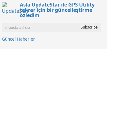
Asla UpdateStar ile GPS Utility
tekrar için bir güncelleştirme
özledim
Güncel Haberler