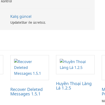
 kontrol
Kalış güncel
UpdateStar ile ücretsiz.
Huyền Thoại Làng
Lá 1.2.5
Recover Deleted
M
Messages 1.5.1
P
Ma