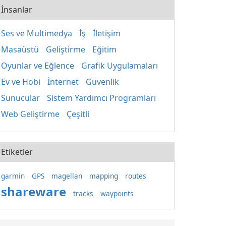
İnsanlar
Ses ve Multimedya
İş
İletişim
Masaüstü
Geliştirme
Eğitim
Oyunlar ve Eğlence
Grafik Uygulamaları
Ev ve Hobi
İnternet
Güvenlik
Sunucular
Sistem Yardımcı Programları
Web Geliştirme
Çeşitli
Etiketler
garmin
GPS
magellan
mapping
routes
shareware
tracks
waypoints